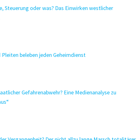
e, Steuerung oder was? Das Einwirken westlicher
k
d Pleiten beleben jeden Geheimdienst
aatlicher Gefahrenabwehr? Eine Medienanalyse zu
mus“
er Vergangenheit? Der nicht allzu lange Marsch totalitärer