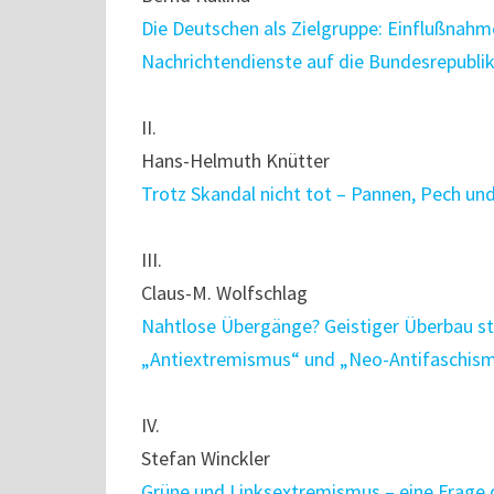
Die Deutschen als Zielgruppe: Einflußnahm
Nachrichtendienste auf die Bundesrepubli
II.
Hans-Helmuth Knütter
Trotz Skandal nicht tot – Pannen, Pech un
III.
Claus-M. Wolfschlag
Nahtlose Übergänge? Geistiger Überbau st
„Antiextremismus“ und „Neo-Antifaschis
IV.
Stefan Winckler
Grüne und Linksextremismus – eine Frage d