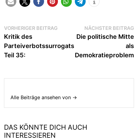
Beitragsnavigation
Vorheriger
N
VORHERIGER BEITRAG
NÄCHSTER BEITRAG
Beitrag:
B
Kritik des
Die politische Mitte
Parteiverbotssurrogats
als
Teil 35:
Demokratieproblem
Alle Beiträge ansehen von →
DAS KÖNNTE DICH AUCH
INTERESSIEREN