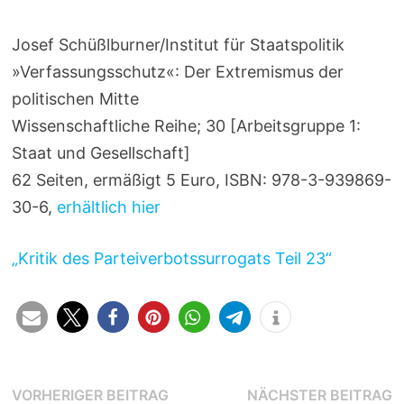
Josef Schüßlburner/Institut für Staatspolitik
»Verfassungsschutz«: Der Extremismus der
politischen Mitte
Wissenschaftliche Reihe; 30 [Arbeitsgruppe 1:
Staat und Gesellschaft]
62 Seiten, ermäßigt 5 Euro, ISBN: 978-3-939869-
30-6,
erhältlich hier
„Kritik des Parteiverbotssurrogats Teil 23“
Beitragsnavigation
Vorheriger
N
VORHERIGER BEITRAG
NÄCHSTER BEITRAG