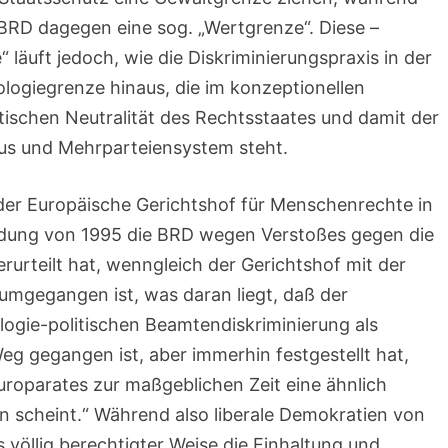
 BRD dagegen eine sog. „Wertgrenze“. Diese –
 läuft jedoch, wie die Diskriminierungspraxis in der
ologiegrenze hinaus, die im konzeptionellen
tischen Neutralität des Rechtsstaates und damit der
us und Mehrparteiensystem steht.
 der Europäische Gerichtshof für Menschenrechte in
idung von 1995 die BRD wegen Verstoßes gegen die
rurteilt hat, wenngleich der Gerichtshof mit der
umgegangen ist, was daran liegt, daß der
logie-politischen Beamtendiskriminierung als
g gegangen ist, aber immerhin festgestellt hat,
uroparates zur maßgeblichen Zeit eine ähnlich
en scheint.“ Während also liberale Demokratien von
s völlig berechtigter Weise die Einhaltung und