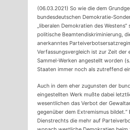
(06.03.2021) So wie die dem Grundg
bundesdeutschen Demokratie-Sonder
„liberalen Demokratien des Westens“ st
politische Beamtendiskriminierung, die
anerkanntes Parteiverbotsersatzregime
Verfassungsvergleich ist zur Zeit der
Sammel-Werken angestellt worden (s. 
Staaten immer noch als zutreffend e
Auch in dem eher zugunsten der bund
eingestellten Werk mußte dabei letztl
wesentlichen das Verbot der Gewalta
gegenüber dem Extremismus bildet.“ E
Dienstrechts die mehr auf Parteiverb
wonach westliche Demokratien beim 