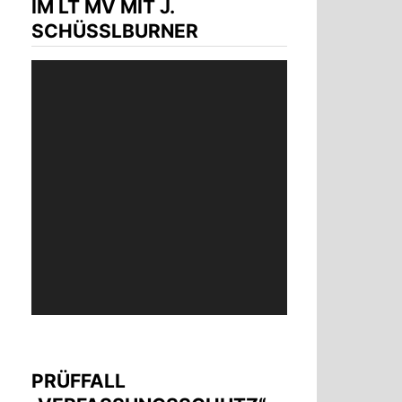
IM LT MV MIT J.
SCHÜSSLBURNER
Video-
Player
PRÜFFALL