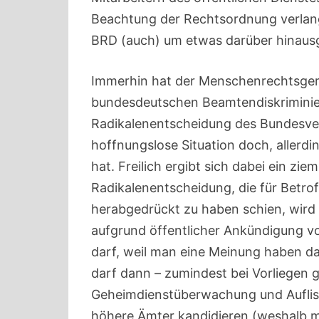
Beachtung der Rechtsordnung verlang
BRD (auch) um etwas darüber hinaus
Immerhin hat der Menschenrechtsgeri
bundesdeutschen Beamtendiskriminier
Radikalenentscheidung des Bundesver
hoffnungslose Situation doch, allerdi
hat. Freilich ergibt sich dabei ein z
Radikalenentscheidung, die für Betro
herabgedrückt zu haben schien, wird
aufgrund öffentlicher Ankündigung v
darf, weil man eine Meinung haben da
darf dann – zumindest bei Vorliegen g
Geheimdienstüberwachung und Auflist
höhere Ämter kandidieren (weshalb m