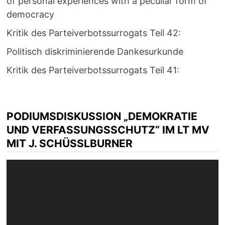
of personal experiences with a peculiar form of
democracy
Kritik des Parteiverbotssurrogats Teil 42:
Politisch diskriminierende Dankesurkunde
Kritik des Parteiverbotssurrogats Teil 41:
PODIUMSDISKUSSION „DEMOKRATIE
UND VERFASSUNGSSCHUTZ“ IM LT MV
MIT J. SCHÜSSLBURNER
Video-
Player