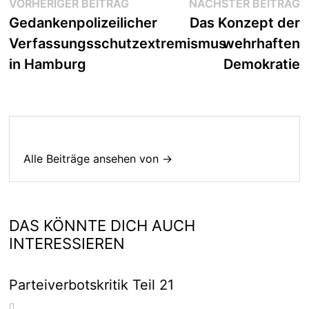
Beitragsnavigation
Vorheriger
N
VORHERIGER BEITRAG
NÄCHSTER BEITRAG
Beitrag:
B
Gedankenpolizeilicher
Das Konzept der
Verfassungsschutzextremismus
wehrhaften
in Hamburg
Demokratie
Alle Beiträge ansehen von →
DAS KÖNNTE DICH AUCH
INTERESSIEREN
Parteiverbotskritik Teil 21