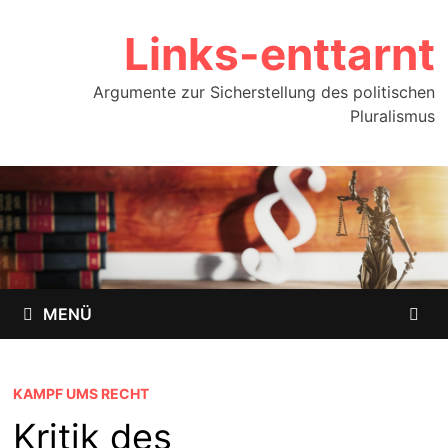
Zum
Links-enttarnt
Inhalt
springen
Argumente zur Sicherstellung des politischen
Pluralismus
MENÜ
KAMPF UMS RECHT
Kritik des