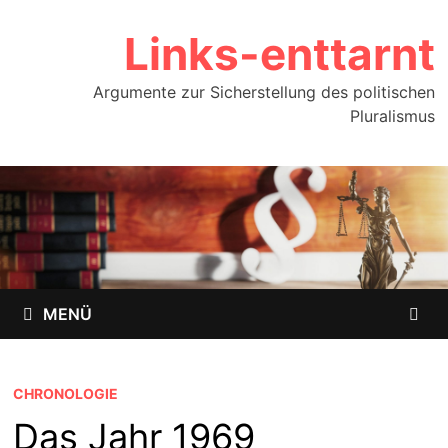
Zum
Links-enttarnt
Inhalt
springen
Argumente zur Sicherstellung des politischen
Pluralismus
MENÜ
CHRONOLOGIE
Das Jahr 1969