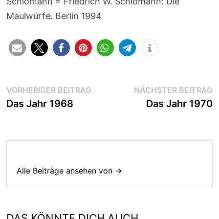
Schlomann = Friedrich W. Schlomann: Die
Maulwürfe. Berlin 1994
Beitragsnavigation
Vorheriger
N
VORHERIGER BEITRAG
NÄCHSTER BEITRAG
Beitrag:
B
Das Jahr 1968
Das Jahr 1970
Alle Beiträge ansehen von →
DAS KÖNNTE DICH AUCH