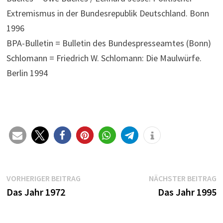
Extremismus in der Bundesrepublik Deutschland. Bonn
1996
BPA-Bulletin = Bulletin des Bundespresseamtes (Bonn)
Schlomann = Friedrich W. Schlomann: Die Maulwürfe.
Berlin 1994
Beitragsnavigation
Vorheriger
N
VORHERIGER BEITRAG
NÄCHSTER BEITRAG
Beitrag:
B
Das Jahr 1972
Das Jahr 1995