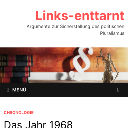
Zum
Links-enttarnt
Inhalt
springen
Argumente zur Sicherstellung des politischen
Pluralismus
MENÜ
CHRONOLOGIE
Das Jahr 1968