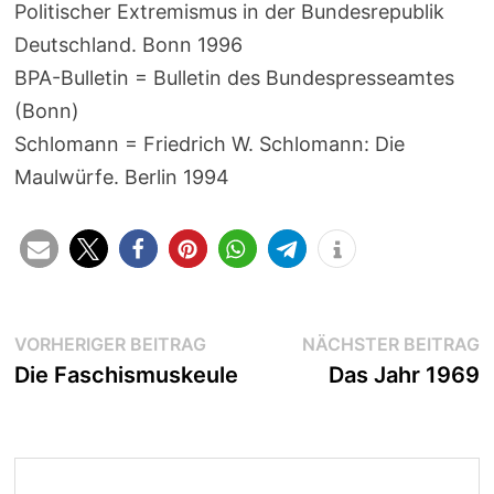
Politischer Extremismus in der Bundesrepublik
Deutschland. Bonn 1996
BPA-Bulletin = Bulletin des Bundespresseamtes
(Bonn)
Schlomann = Friedrich W. Schlomann: Die
Maulwürfe. Berlin 1994
Beitragsnavigation
Vorheriger
N
VORHERIGER BEITRAG
NÄCHSTER BEITRAG
Beitrag:
B
Die Faschismuskeule
Das Jahr 1969