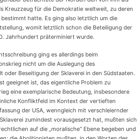
ls Kreuzzeug für die Demokratie weltweit, zu deren
estimmt hatte. Es ging also letztlich um die
tellung, womit letztlich schon die Beteiligung der
0. Jahrhundert präterminiert wurde.
tsschreibung ging es allerdings beim
onskrieg nicht um die Auslegung des
t oder Beseitigung der Sklaverei in den Südstaaten.
st geeignet ist, das eigentliche Problem zu
ieg eine exemplarische Bedeutung, insbesondere
nliche Konfliktfeld im Kontext der vertieften
rfassung der USA, wenngleich mit verschleiernder
-)Sklaverei zumindest vorausgesetzt hat, mußten sich
rechtlichen auf die „moralische“ Ebene begeben und
en; die Abolitionisten mußten, in den Worten des