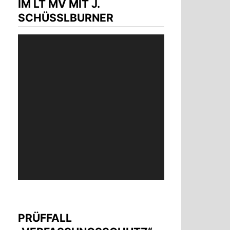
IM LT MV MIT J.
SCHÜSSLBURNER
Video-
Player
PRÜFFALL