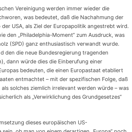
ischen Vereinigung werden immer wieder die
schworen, was bedeutet, daß die Nachahmung der
 der USA, als Ziel der Europapolitik angestrebt wird.
wie den „Philadelphia-Moment“ zum Ausdruck, was
olz (SPD) ganz enthusiastisch verwandt wurde.
(und den die neue Bundesregierung tragenden
en), dann würde dies die Einberufung einer
opas bedeuten, die einen Europastaat etabliert
taaten entmachtet – mit der spezifischen Folge, daß
als solches ziemlich irrelevant werden würde – was
icherlich als „Verwirklichung des Grundgesetzes“
Umsetzung dieses europäischen US-
 sein, ob man von einem derartigen „Europa“ noch