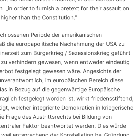
in order to furnish a pretext for their assault on
 higher than the Constitution.”
schlossenen Periode der amerikanischen
 daß die europapolitische Nachahmung der USA zu
seinerzeit zum Bürgerkrieg / Sezessionskrieg geführt
eg zu verhindern gewesen, wenn entweder eindeutig
sverbot festgelegt gewesen wäre. Angesichts der
 unverantwortlich, im europäischen Bereich diese
 das in Bezug auf die gegenwärtige Europäische
aglich festgelegt worden ist, wirkt friedensstiftend,
igt, welcher integrierte Demokratien in kriegerische
e Frage des Austrittsrechts bei Bildung von
 zentraler Faktor beantwortet werden. Dies würde
, weil entsprechend der Konstellation bei Gründung