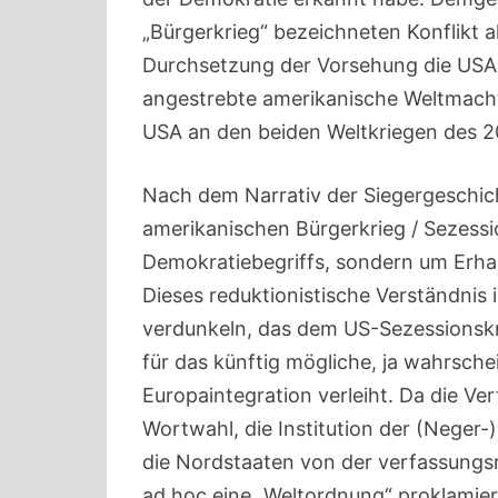
„Bürgerkrieg“ bezeichneten Konflikt a
Durchsetzung der Vorsehung die USA b
angestrebte amerikanische Weltmachts
USA an den beiden Weltkriegen des 2
Nach dem Narrativ der Siegergeschich
amerikanischen Bürgerkrieg / Sezessi
Demokratiebegriffs, sondern um Erhal
Dieses reduktionistische Verständnis i
verdunkeln, das dem US-Sezessionskr
für das künftig mögliche, ja wahrschei
Europaintegration verleiht. Da die Ve
Wortwahl, die Institution der (Neger
die Nordstaaten von der verfassungs
ad hoc eine „Weltordnung“ proklamier