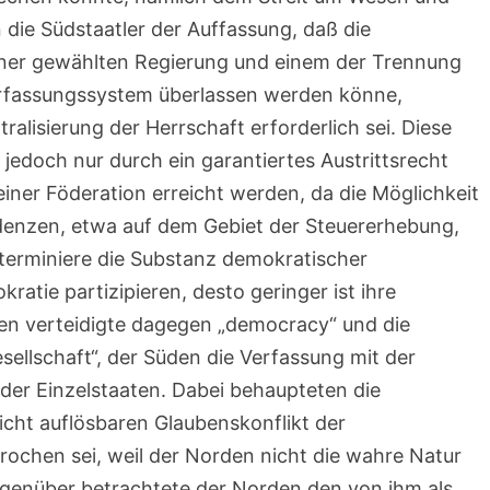
die Südstaatler der Auffassung, daß die
 einer gewählten Regierung und einem der Trennung
erfassungssystem überlassen werden könne,
lisierung der Herrschaft erforderlich sei. Diese
jedoch nur durch ein garantiertes Austrittsrecht
 einer Föderation erreicht werden, da die Möglichkeit
ndenzen, etwa auf dem Gebiet der Steuererhebung,
nterminiere die Substanz demokratischer
kratie partizipieren, desto geringer ist ihre
den verteidigte dagegen „democracy“ und die
sellschaft“, der Süden die Verfassung mit der
 der Einzelstaaten. Dabei behaupteten die
nicht auflösbaren Glaubenskonflikt der
chen sei, weil der Norden nicht die wahre Natur
genüber betrachtete der Norden den von ihm als