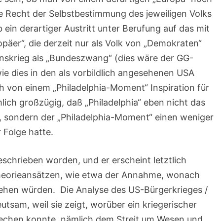
e Recht der Selbstbestimmung des jeweiligen Volks
ein derartiger Austritt unter Berufung auf das mit
opäer“, die derzeit nur als Volk von „Demokraten“
ionskrieg als „Bundeszwang“ (dies wäre der GG-
e dies in den als vorbildlich angesehenen USA
sich von einem „Philadelphia-Moment“ Inspiration für
ich großzügig, daß „Philadelphia“ eben nicht das
t, sondern der „Philadelphia-Moment“ einen weniger
Folge hatte.
geschrieben worden, und er erscheint letztlich
heorieansätzen, wie etwa der Annahme, wonach
iehen würden. Die Analyse des US-Bürgerkrieges /
utsam, weil sie zeigt, worüber ein kriegerischer
rechen konnte, nämlich dem Streit um Wesen und