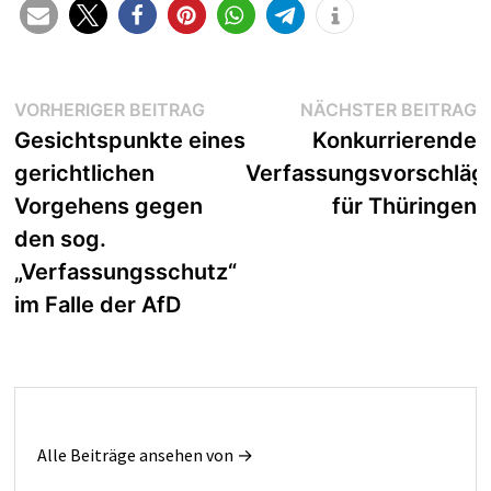
Beitragsnavigation
Vorheriger
N
VORHERIGER BEITRAG
NÄCHSTER BEITRAG
Beitrag:
B
Gesichtspunkte eines
Konkurrierende
gerichtlichen
Verfassungsvorschläg
Vorgehens gegen
für Thüringen
den sog.
„Verfassungsschutz“
im Falle der AfD
Alle Beiträge ansehen von →