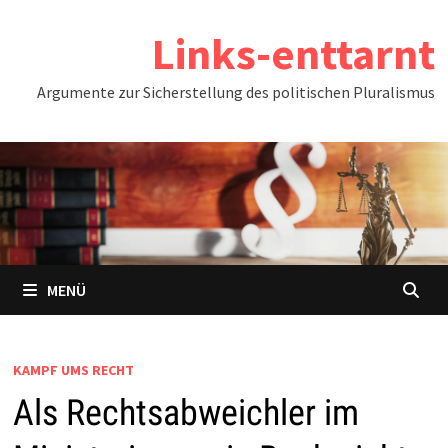
Zum
Links-enttarnt
Inhalt
springen
Argumente zur Sicherstellung des politischen Pluralismus
MENÜ
KAMPF UMS RECHT
Als Rechtsabweichler im