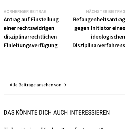
Beitragsnavigation
Vorheriger
N
VORHERIGER BEITRAG
NÄCHSTER BEITRAG
Beitrag:
B
Antrag auf Einstellung
Befangenheitsantrag
einer rechtswidrigen
gegen Initiator eines
disziplinarrechtlichen
ideologischen
Einleitungsverfügung
Disziplinarverfahrens
Alle Beiträge ansehen von →
DAS KÖNNTE DICH AUCH INTERESSIEREN