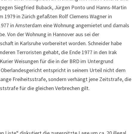
 gegen Siegfried Buback, Jürgen Ponto und Hanns-Martin
em 1979 in Zürich gefaßten Rolf Clemens Wagner in
 1977 in Amsterdam eine Wohnung angemietet und damals
e. Von der Wohnung in Hannover aus sei der
chaft in Karlsruhe vorbereitet worden. Schneider habe
deren Terroristen gehabt, die Ende 1977 in den Irak
 Kurier Weisungen für die in der BRD im Untergrund
Oberlandesgericht entspricht in seinem Urteil nicht dem
nge Freiheitsstrafe, sondern verhängt jene Zeitstrafe, die
tstrafe für die gleichen Verbrechen gilt.
en Liste“ diskutiert die zugespitzte Lage um ca. 20 illegal