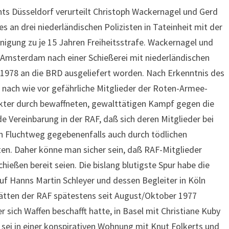
hts Düsseldorf verurteilt Christoph Wackernagel und Gerd
 an drei niederländischen Polizisten in Tateinheit mit der
einigung zu je 15 Jahren Freiheitsstrafe. Wackernagel und
Amsterdam nach einer Schießerei mit niederländischen
1978 an die BRD ausgeliefert worden. Nach Erkenntnis des
 nach wie vor gefährliche Mitglieder der Roten-Armee-
rakter durch bewaffneten, gewalttätigen Kampf gegen die
e Vereinbarung in der RAF, daß sich deren Mitglieder bei
n Fluchtweg gegebenenfalls auch durch tödlichen
n. Daher könne man sicher sein, daß RAF-Mitglieder
chießen bereit seien. Die bislang blutigste Spur habe die
f Hanns Martin Schleyer und dessen Begleiter in Köln
hätten der RAF spätestens seit August/Oktober 1977
 sich Waffen beschafft hatte, in Basel mit Christiane Kuby
sei in einer konspirativen Wohnung mit Knut Folkerts und