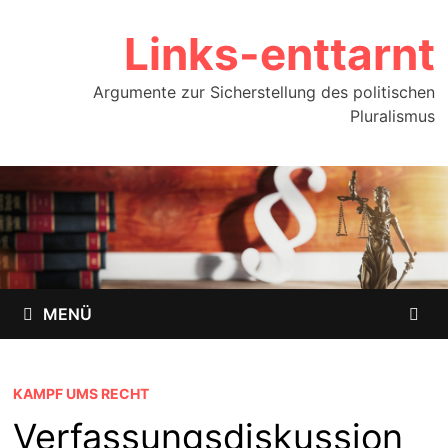
Zum
Links-enttarnt
Inhalt
springen
Argumente zur Sicherstellung des politischen
Pluralismus
MENÜ
KAMPF UMS RECHT
Verfassungsdiskussion