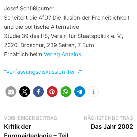
Josef Schüßlburner
Scheitert die AfD? Die Illusion der Freiheitlichkeit
und die politische Alternative
Studie 39 des IfS, Verein für Staatspolitik e. V.,
2020, Broschur, 239 Seiten, 7 Euro
Erhältlich beim
Verlag Antaios
“Verfassungsdiskussion Teil 7”
Beitragsnavigation
Vorheriger
N
VORHERIGER BEITRAG
NÄCHSTER BEITRAG
Beitrag:
B
Kritik der
Das Jahr 2002
Europaideologie – Teil