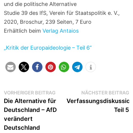
und die politische Alternative
Studie 39 des IfS, Verein für Staatspolitik e. V.,
2020, Broschur, 239 Seiten, 7 Euro
Erhältlich beim
Verlag Antaios
„Kritik der Europaideologie – Teil 6“
Beitragsnavigation
Vorheriger
N
VORHERIGER BEITRAG
NÄCHSTER BEITRAG
Beitrag:
B
Die Alternative für
Verfassungsdiskussio
Deutschland – AfD
Teil 5
verändert
Deutschland