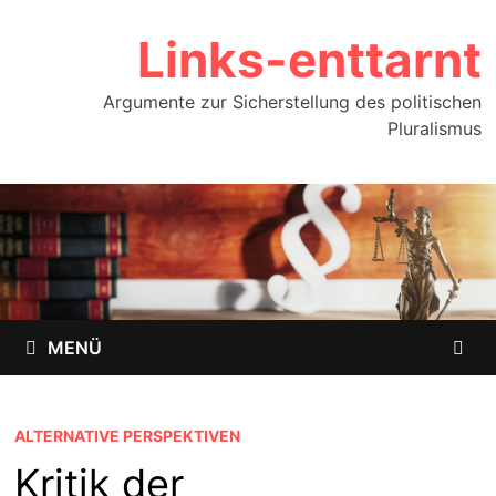
Zum
Links-enttarnt
Inhalt
springen
Argumente zur Sicherstellung des politischen
Pluralismus
MENÜ
ALTERNATIVE PERSPEKTIVEN
Kritik der