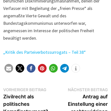
beruflichen Diskriminierungsmaßnahmen, denen der
Verfasser mit Begleitung der „freien Presse“ als
angemaßte Vierte Gewalt und des
Bundestagskommunismus unterworfen war,
angemessen im Interesse der politischen Freiheit
bewältigt werden.
„Kritik des Parteiverbotssurrogats – Teil 38“
Beitragsnavigation
Vorheriger
N
VORHERIGER BEITRAG
NÄCHSTER BEITRAG
Beitrag:
B
Zivilrecht als
Antrag auf
politisches
Einstellung einer