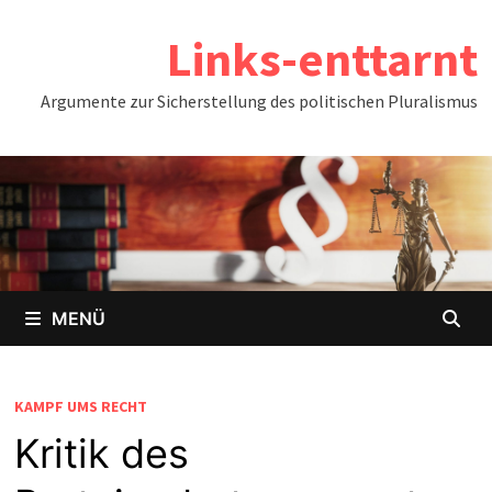
Zum
Links-enttarnt
Inhalt
springen
Argumente zur Sicherstellung des politischen Pluralismus
MENÜ
KAMPF UMS RECHT
Kritik des