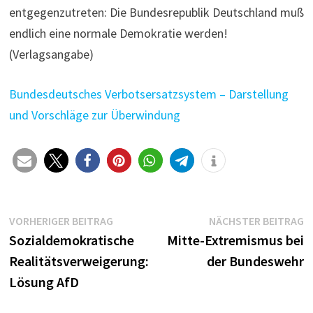
entgegenzutreten: Die Bundesrepublik Deutschland muß
endlich eine normale Demokratie werden!
(Verlagsangabe)
Bundesdeutsches Verbotsersatzsystem – Darstellung
und Vorschläge zur Überwindung
Beitragsnavigation
Vorheriger
N
VORHERIGER BEITRAG
NÄCHSTER BEITRAG
Beitrag:
B
Sozialdemokratische
Mitte-Extremismus bei
Realitätsverweigerung:
der Bundeswehr
Lösung AfD