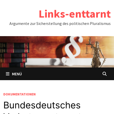
Zum
Links-enttarnt
Inhalt
springen
Argumente zur Sicherstellung des politischen Pluralismus
MENÜ
DOKUMENTATIONEN
Bundesdeutsches