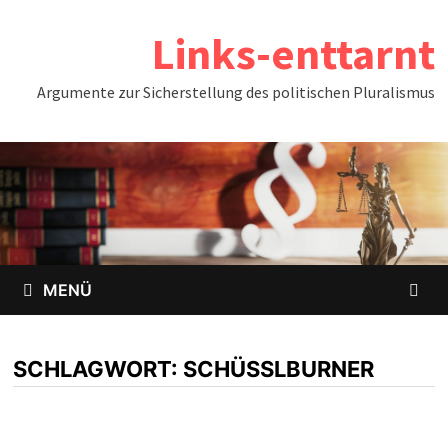
Zum
Links-enttarnt
Inhalt
springen
Argumente zur Sicherstellung des politischen Pluralismus
MENÜ
SCHLAGWORT:
SCHÜSSLBURNER